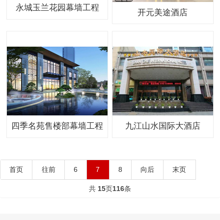
永城玉兰花园幕墙工程
开元美途酒店
四季名苑售楼部幕墙工程
九江山水国际大酒店
首页
往前
6
7
8
向后
末页
共
15
页
116
条